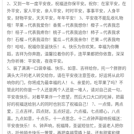
2、又到一年一度平安夜，祝福送你保平安。祝你：在家平安，在
外平安，家人平安，亲人平安，时时平安，事事平安，人身平
安，财物平安，天天平安，年年平安！ 3、平安夜不能乱收礼物
哦！苹果→代表我爱你！香蕉→代表我想你！橙子→代表我恋
你！桔子→代表我疼你！桃子→代表我追你！柿子→代表我求
你！石榴→代表我逗你！蜜瓜→代表我亲你！芒果→代表我吻
你！哈哈，祝福你圣诞快乐！ 4、快乐为你欢笑，幸福为你舞
蹈，吉祥为你奔跑，温馨拉着你的手，连苹果都把你依靠，深深
为你祈祷：平安夜，夜夜平安。
5、装了满满一口袋幸福、快乐、如意、吉祥给你，托一个胖胖的
满头大汗的老人转交给你，请在平安夜注意签收，好运将从此叩
响你的门，你将成为最幸福的人！ 6、亲爱的，吃苹果了吗？不
管此时的你是一个人还是两个人还是一堆人，请对自己说一句，
平安夜快乐，对着苹果许一个愿望，然后大口大口的吃掉，把最
好的祝福送给别人的同时也别忘了祝福自己！ 7、一点情，两点
爱，三点吉祥，四点财。五点好运，六点福，七点顺心，八点
喜。九点如意，十点乐，十一点思念，十二点钟声敲响祝福送：
平安夜快乐！ 8、钟声响，祝福降，圣诞短信忙，圣诞老人把你
访，托他捎去快乐一箩筐，再把幸福雪橇上装，还有甜蜜和健