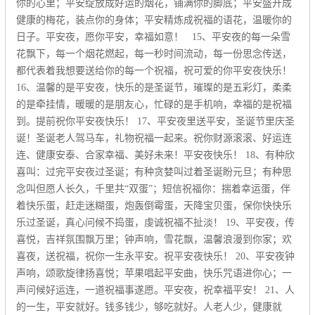
你的心里；平安绽放成好运的烟花，铺满你的脚底；平安盛开成
健康的梅花，装点你的身体；平安精炼成祝福的语花，温暖你的
日子。平安夜，愿你平安，幸福如意！ 15、平安夜的每一朵雪
花飘下，每一个烟花燃起，每一秒时间流动，每一份思念传送，
都代表着我想要送给你的每一个祝福，祝可爱的你平安夜快乐！
16、温馨的是平安夜，快乐的是圣诞节，璀璨的是五彩灯，柔柔
的是牵挂情，暖暖的是朋友心，忙碌的是手机响，幸福的是祝福
到。提前祝你平安夜快乐！ 17、平安夜里送平安，圣诞节里庆圣
诞！圣诞老人驾马车，礼物祝福一起来。祝你财源滚滚、好运连
连、健康安泰、合家幸福、美好未来！平安夜快乐！ 18、有种欣
喜叫：过完平安夜过圣诞；有种贪婪叫过着圣诞盼元旦；有种思
念叫但愿人长久，千里共“双蛋”；短信祝福你：揣着幸运蛋，伴
着快乐蛋，赶走迷糊蛋，炮轰倒霉蛋，天降宝贝蛋，保你快快乐
乐过圣诞，真心问候不捣蛋，虔诚祝福不扯淡！ 19、平安夜，传
喜悦，吉祥氛围飘万里；钟声响，雪花飘，温馨浪漫到你家；欢
喜夜，送祝福，祝你一生永平安。祝平安夜快乐！ 20、平安夜钟
声响，颂歌旋律扬喜悦；苹果唱起平安曲，快乐咒语进你心；一
声问候好运连，一道祝福事遂愿。平安夜，祝幸福平安！ 21、人
的一生，平安就好。钱多钱少，够吃就好。人老人少，健康就