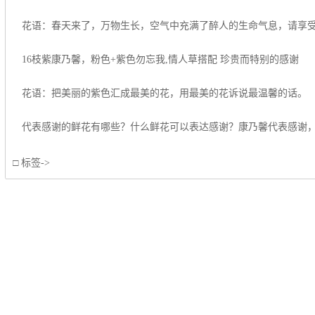
花语：春天来了，万物生长，空气中充满了醉人的生命气息，请享受
16枝紫康乃馨，粉色+紫色勿忘我,情人草搭配 珍贵而特别的感谢
花语：把美丽的紫色汇成最美的花，用最美的花诉说最温馨的话。
代表感谢的鲜花有哪些？什么鲜花可以表达感谢？康乃馨代表感谢，
□ 标签->