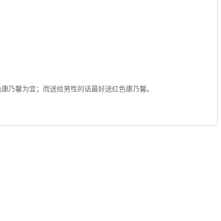
色康乃馨为宜；而送给男性的话最好送红色康乃馨。