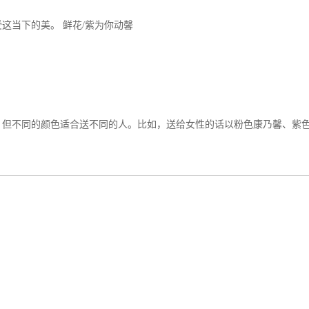
这当下的美。 鲜花/紫为你动馨
但不同的颜色适合送不同的人。比如，送给女性的话以粉色康乃馨、紫