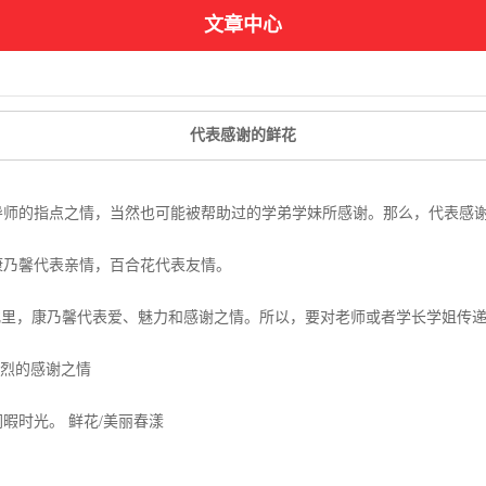
文章中心
代表感谢的鲜花
师的指点之情，当然也可能被帮助过的学弟学妹所感谢。那么，代表感
康乃馨代表亲情，百合花代表友情。
里，康乃馨代表爱、魅力和感谢之情。所以，要对老师或者学长学姐传递
浓烈的感谢之情
暇时光。 鲜花/美丽春漾