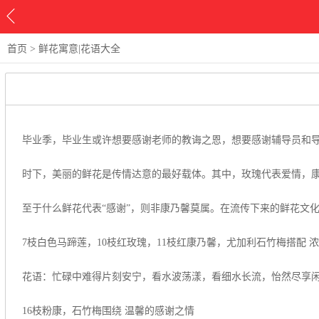
首页
>
鲜花寓意|花语大全
毕业季，毕业生或许想要感谢老师的教诲之恩，想要感谢辅导员和导
时下，美丽的鲜花是传情达意的最好载体。其中，玫瑰代表爱情，
至于什么鲜花代表“感谢”，则非康乃馨莫属。在流传下来的鲜花文化
7枝白色马蹄莲，10枝红玫瑰，11枝红康乃馨，尤加利石竹梅搭配 
花语：忙碌中难得片刻安宁，看水波荡漾，看细水长流，怡然尽享闲
16枝粉康，石竹梅围绕 温馨的感谢之情