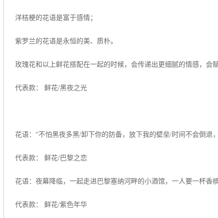
洋桔梗的花语是富于感情；
紫罗兰的花语是永恒的美、质朴。
玫瑰花和以上鲜花搭配在一起的时候，会传递出更细腻的情感，会赋
代表款： 鲜花/黑夜之光
花语：“不怕黑夜多黑/卸下你的防备，放下我的壁垒/时间不会倒退
代表款： 鲜花/巴黎之恋
花语：夜幕降临，一起走进巴黎塞纳河畔的小酒馆，一人要一杯香槟
代表款： 鲜花/紫色年华