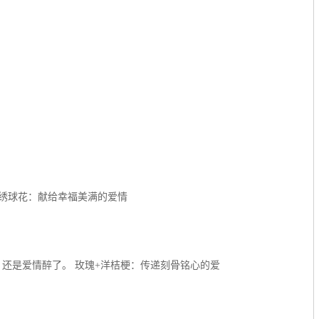
+绣球花：献给幸福美满的爱情
还是爱情醉了。 玫瑰+洋桔梗：传递刻骨铭心的爱