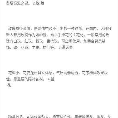
备增高雅之感。
2.玫 瑰
玫瑰象征爱情，是爱情中必不可少的一种鲜花。在国内，大部分
新人都用玫瑰作为婚纱照、婚礼手捧花的主花材。一般常用的玫
瑰有白玫、红玫、粉玫、香槟玫，可全场使用，如舞台背景装
饰、路引花道、主桌、拱门等。
3.满天星
花型小、花姿蓬松具立体感，气质高雅清秀，花序群体效果极
佳，是重要的陪衬花材。
4.兰
花
种类较多，花姿优美动人，极富装饰性，是新娘捧花、胸花、头