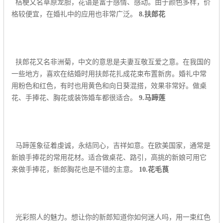
桔梗又名草原龙胆，花语是富于感情、感动。由于颜色多样，价
格较便宜，在婚礼中的应用也非常广泛。
8.扶郎花
扶郎花又名非洲菊，中文的意思是夫妻互敬互爱之意。在我国的
一些地方，喜欢在结婚时用扶郎花扎成花束布置新房。婚礼中常
用粉色和红色，有时也用黄色和向日葵混搭，效果非常好。做桌
花、手捧花、胸花或装饰婚车都很适合。
9.马蹄莲
马蹄莲象征着虔诚，永结同心，吉祥如意。在欧美国家，通常是
新娘手捧花的常用花材。适合做桌花、路引，高挑的新娘可用它
来做手捧花，新郎胸花也是不错的主意。
10.花毛茛
光彩照人的魅力。想让你的新郎知道你如何迷人吗，用一束红色