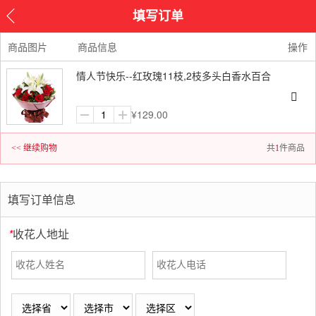
填写订单
商品图片
商品信息
操作
情人节快乐--红玫瑰11枝,2枝多头白香水百合
¥
129.00
<< 继续购物
共
1
件商品
填写订单信息
*
收花人地址