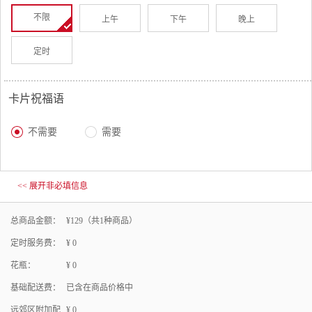
不限
上午
下午
晚上
定时
卡片祝福语
不需要
需要
<< 展开非必填信息
总商品金额：
¥
129
（共
1
种商品）
定时服务费：
¥
0
花瓶：
¥
0
基础配送费：
已含在商品价格中
远郊区附加配
¥
0