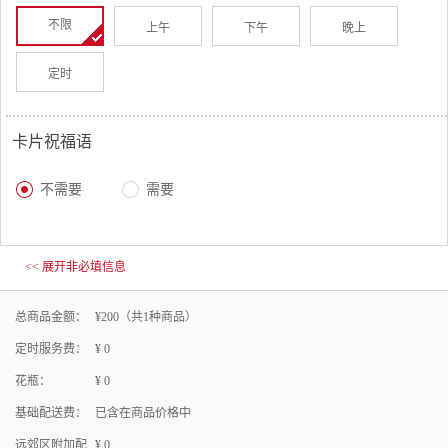
不限
上午
下午
晚上
定时
卡片祝福语
不需要
需要
<< 展开非必填信息
总商品金额：
¥
200
（共
1
种商品）
定时服务费：
¥
0
花瓶：
¥
0
基础配送费：
已含在商品价格中
远郊区附加配
¥
0