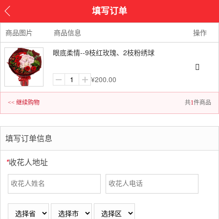
填写订单
商品图片
商品信息
操作
眼底柔情--9枝红玫瑰、2枝粉绣球
¥
200.00
<< 继续购物
共
1
件商品
填写订单信息
*
收花人地址