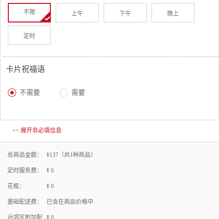
不限
上午
下午
晚上
定时
卡片祝福语
不需要
需要
<< 展开非必填信息
总商品金额：
¥
137
（共
1
种商品）
定时服务费：
¥
0
花瓶：
¥
0
基础配送费：
已含在商品价格中
远郊区附加配
¥
0