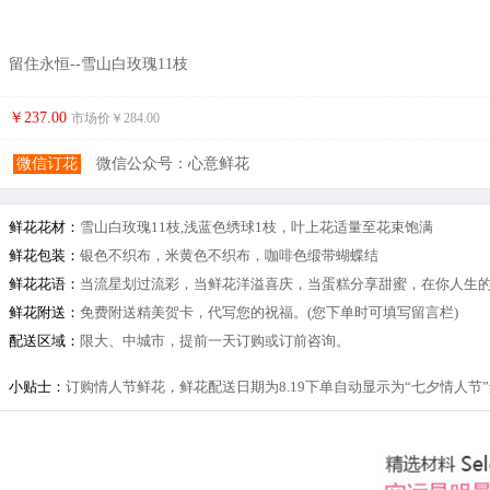
留住永恒--雪山白玫瑰11枝
￥237.00
市场价￥
284.00
微信订花
微信公众号：心意鲜花
鲜花花材：
雪山白玫瑰11枝,浅蓝色绣球1枝，叶上花适量至花束饱满
鲜花包装：
银色不织布，米黄色不织布，咖啡色缎带蝴蝶结
鲜花花语：
当流星划过流彩，当鲜花洋溢喜庆，当蛋糕分享甜蜜，在你人生
鲜花附送：
免费附送精美贺卡，代写您的祝福。(您下单时可填写留言栏)
配送区域：
限大、中城市，提前一天订购或订前咨询。
小贴士：
订购情人节鲜花，鲜花配送日期为8.19下单自动显示为“七夕情人