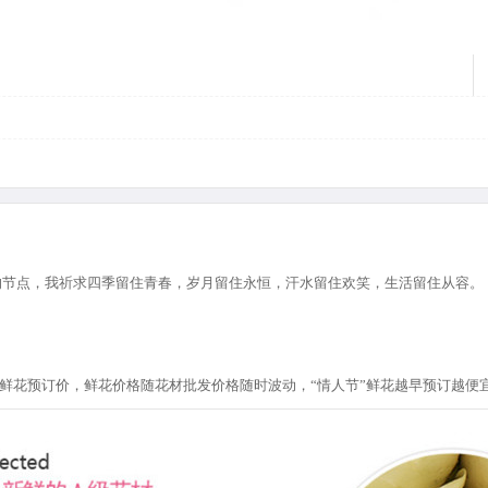
的节点，我祈求四季留住青春，岁月留住永恒，汗水留住欢笑，生活留住从容。
节”鲜花预订价，鲜花价格随花材批发价格随时波动，“情人节”鲜花越早预订越便