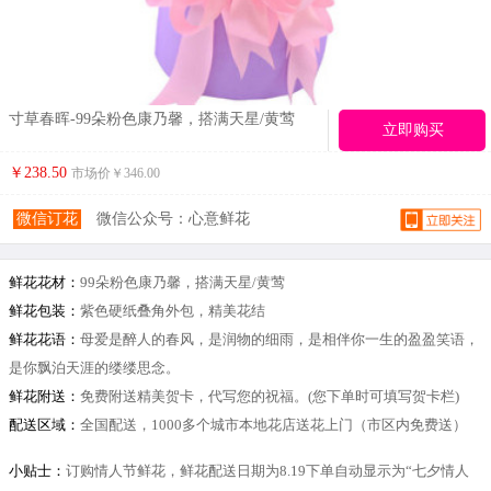
寸草春晖-99朵粉色康乃馨，搭满天星/黄莺
立即购买
￥238.50
市场价￥
346.00
微信订花
微信公众号：心意鲜花
鲜花花材：
99朵粉色康乃馨，搭满天星/黄莺
鲜花包装：
紫色硬纸叠角外包，精美花结
鲜花花语：
母爱是醉人的春风，是润物的细雨，是相伴你一生的盈盈笑语，
是你飘泊天涯的缕缕思念。
鲜花附送：
免费附送精美贺卡，代写您的祝福。(您下单时可填写贺卡栏)
配送区域：
全国配送，1000多个城市本地花店送花上门（市区内免费送）
小贴士：
订购情人节鲜花，鲜花配送日期为8.19下单自动显示为“七夕情人