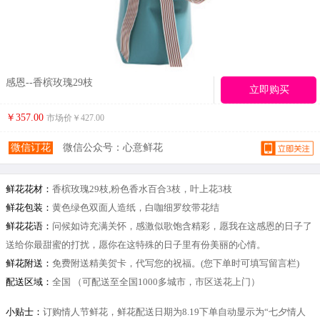
感恩--香槟玫瑰29枝
立即购买
￥357.00
市场价￥
427.00
微信订花
微信公众号：心意鲜花
鲜花花材：
香槟玫瑰29枝,粉色香水百合3枝，叶上花3枝
鲜花包装：
黄色绿色双面人造纸，白咖细罗纹带花结
鲜花花语：
问候如诗充满关怀，感激似歌饱含精彩，愿我在这感恩的日子了
送给你最甜蜜的打扰，愿你在这特殊的日子里有份美丽的心情。
鲜花附送：
免费附送精美贺卡，代写您的祝福。(您下单时可填写留言栏)
配送区域：
全国 （可配送至全国1000多城市，市区送花上门）
小贴士：
订购情人节鲜花，鲜花配送日期为8.19下单自动显示为“七夕情人