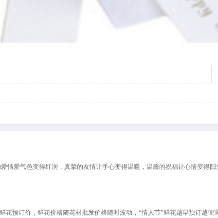
的爱情爱气色变得红润，真挚的友情让手心变得温暖，温馨的祝福让心情变得阳
节”鲜花预订价，鲜花价格随花材批发价格随时波动，“情人节”鲜花越早预订越便