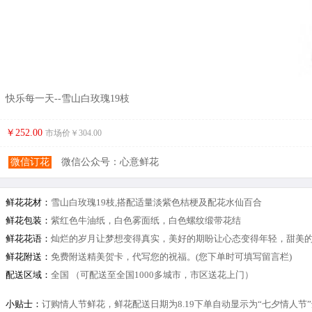
快乐每一天--雪山白玫瑰19枝
￥252.00
市场价￥
304.00
微信订花
微信公众号：心意鲜花
鲜花花材：
雪山白玫瑰19枝,搭配适量淡紫色桔梗及配花水仙百合
鲜花包装：
紫红色牛油纸，白色雾面纸，白色螺纹缎带花结
鲜花花语：
灿烂的岁月让梦想变得真实，美好的期盼让心态变得年轻，甜美
鲜花附送：
免费附送精美贺卡，代写您的祝福。(您下单时可填写留言栏)
配送区域：
全国 （可配送至全国1000多城市，市区送花上门）
小贴士：
订购情人节鲜花，鲜花配送日期为8.19下单自动显示为“七夕情人