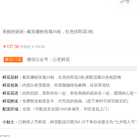
美丽的诞辰--戴安娜粉玫瑰16枝，红色扶郎花3枝
￥137.50
市场价￥
199.00
微信订花
微信公众号：心意鲜花
鲜花花材：
戴安娜粉玫瑰16枝，红色扶郎花3枝,搭配适量白色相思梅
鲜花包装：
内层白色雪梨纸，外层咖咖啡色麻网，拉菲草花结
鲜花花语：
此时此刻，我和你在一起，和你美丽的诞辰在一起，愿我的心是一
鲜花附送：
免费附送精美贺卡，代写您的祝福。(您下单时可填写留言栏)
配送区域：
全国 （可配送至全国1000多城市，市区送花上门）
小贴士：
订购情人节鲜花，鲜花配送日期为8.19下单自动显示为“七夕情人