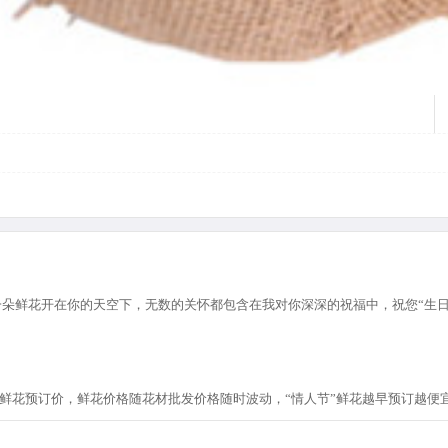
朵鲜花开在你的天空下，无数的关怀都包含在我对你深深的祝福中，祝您“生日
节”鲜花预订价，鲜花价格随花材批发价格随时波动，“情人节”鲜花越早预订越便