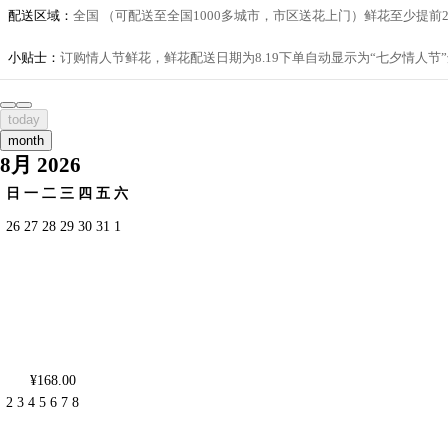
配送区域：
全国 （可配送至全国1000多城市，市区送花上门）鲜花至少提前
小贴士：
订购情人节鲜花，鲜花配送日期为8.19下单自动显示为“七夕情人
today
month
8月 2026
日
一
二
三
四
五
六
26
27
28
29
30
31
1
¥168.00
2
3
4
5
6
7
8