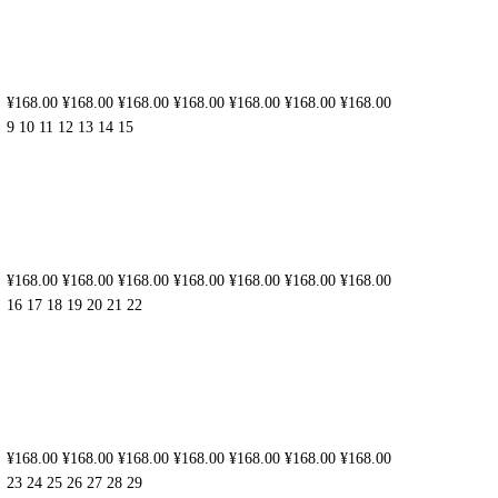
¥168.00
¥168.00
¥168.00
¥168.00
¥168.00
¥168.00
¥168.00
9
10
11
12
13
14
15
¥168.00
¥168.00
¥168.00
¥168.00
¥168.00
¥168.00
¥168.00
16
17
18
19
20
21
22
¥168.00
¥168.00
¥168.00
¥168.00
¥168.00
¥168.00
¥168.00
23
24
25
26
27
28
29