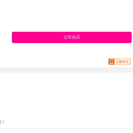
立即购买
宜！