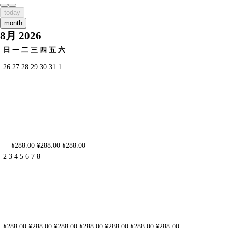
today
month
8月 2026
日
一
二
三
四
五
六
26
27
28
29
30
31
1
¥288.00
¥288.00
¥288.00
2
3
4
5
6
7
8
¥288.00
¥288.00
¥288.00
¥288.00
¥288.00
¥288.00
¥288.00