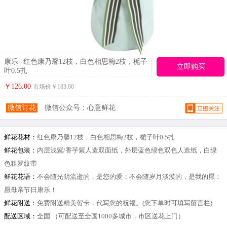
康乐--红色康乃馨12枝，白色相思梅2枝，栀子
立即购买
叶0.5扎
￥126.00
市场价￥
183.00
微信订花
微信公众号：心意鲜花
鲜花花材：
红色康乃馨12枝，白色相思梅2枝，栀子叶0.5扎
鲜花包装：
内层浅紫/香芋紫人造双面纸，外层蓝色绿色双色人造纸，白绿
色粗罗纹带
鲜花花语：
不会随光阴流逝的，是您的爱；不会随岁月淡漠的，是我的愿：
愿母亲节日康乐！
鲜花附送：
免费附送精美贺卡，代写您的祝福。(您下单时可填写留言栏)
配送区域：
全国 （可配送至全国1000多城市，市区送花上门）