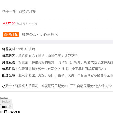
携手一生--99枝红玫瑰
￥377.00
市场价￥
547.00
微信订花
微信公众号：心意鲜花
鲜花花材：
99枝红玫瑰
鲜花包装：
黑色雾面纸＋黑纱，系黑色英文缎带花结
鲜花花语：
相爱是一种很美好的感觉，与你相识、相知、相爱成就了这种美好
鲜花附送：
免费附送精美贺卡，代写您的祝福。(您下单时可填写留言栏)
配送区域：
北京东西城、海淀、朝阳、昌平、大兴、丰台及其它各区县等全市
小贴士：
订购情人节鲜花，鲜花配送日期为8.19下单自动显示为“七夕情人
today
month
8月 2026