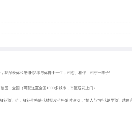
，我深爱你和感谢你!愿与你携手一生，相恋、相伴、相守一辈子!
范围，全国（可配送至全国1000多城市，市区送花上门）
节”鲜花预订价，鲜花价格随花材批发价格随时波动，“情人节”鲜花越早预订越便