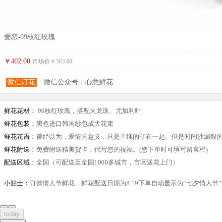
爱恋-99枝红玫瑰
￥402.00
市场价￥
583.00
微信订花
微信公众号：心意鲜花
鲜花花材：
99枝红玫瑰，搭配火龙珠、尤加利叶
鲜花包装：
黑色进口韩国纱包成大花束
鲜花花语：
曾经以为，爱情的意义，只是单纯的守在一起。但是时间沙漏般
鲜花附送：
免费附送精美贺卡，代写您的祝福。(您下单时可填写留言栏)
配送区域：
全国（可配送至全国1000多城市，市区送花上门）
小贴士：
订购情人节鲜花，鲜花配送日期为8.19下单自动显示为“七夕情人
today