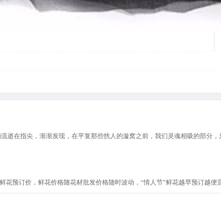
的流逝在指尖，渐渐发现，在平复那些扰人的漩窝之前，我们灵魂相吸的部分，
节”鲜花预订价，鲜花价格随花材批发价格随时波动，“情人节”鲜花越早预订越便