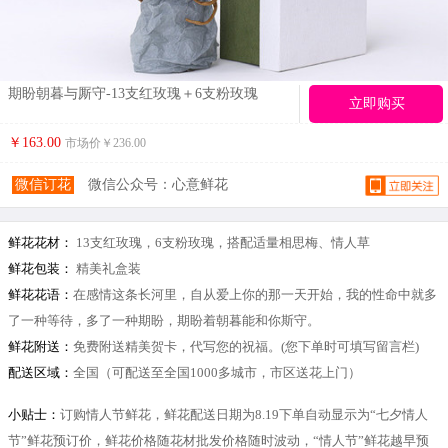
期盼朝暮与厮守-13支红玫瑰＋6支粉玫瑰
立即购买
￥163.00
市场价￥
236.00
微信订花
微信公众号：心意鲜花
鲜花花材：
13支红玫瑰，6支粉玫瑰，搭配适量相思梅、情人草
鲜花包装：
精美礼盒装
鲜花花语：
在感情这条长河里，自从爱上你的那一天开始，我的性命中就多
了一种等待，多了一种期盼，期盼着朝暮能和你斯守。
鲜花附送：
免费附送精美贺卡，代写您的祝福。(您下单时可填写留言栏)
配送区域：
全国（可配送至全国1000多城市，市区送花上门）
小贴士：
订购情人节鲜花，鲜花配送日期为8.19下单自动显示为“七夕情人
节”鲜花预订价，鲜花价格随花材批发价格随时波动，“情人节”鲜花越早预