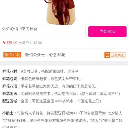
灿烂心情-9支向日葵
立即购买
￥129.00
市场价￥
187.00
微信订花
微信公众号：心意鲜花
鲜花花材：
9支向日葵，搭配适量绿叶、丝带草
鲜花包装：
卡其色硬纸包装，棕色英文丝带束扎。
鲜花花语：
手牵着手踏过海角天边，有你的日子就是晴天。
鲜花附送：
免费附送精美贺卡，代写您的祝福。(您下单时可填写留言栏)
配送区域：
全国（可配送至全国1000多城市，市区送花上门）
小贴士：
订购情人节鲜花，鲜花配送日期为8.19下单自动显示为“七夕情人
节”鲜花预订价，鲜花价格随花材批发价格随时波动，“情人节”鲜花越早预
订越便宜！