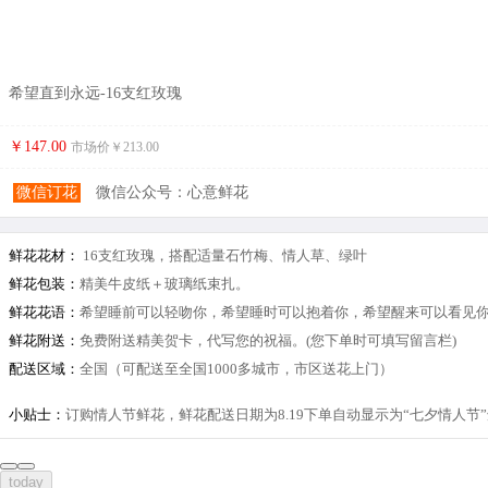
希望直到永远-16支红玫瑰
￥147.00
市场价￥
213.00
微信订花
微信公众号：心意鲜花
鲜花花材：
16支红玫瑰，搭配适量石竹梅、情人草、绿叶
鲜花包装：
精美牛皮纸＋玻璃纸束扎。
鲜花花语：
希望睡前可以轻吻你，希望睡时可以抱着你，希望醒来可以看见
鲜花附送：
免费附送精美贺卡，代写您的祝福。(您下单时可填写留言栏)
配送区域：
全国（可配送至全国1000多城市，市区送花上门）
小贴士：
订购情人节鲜花，鲜花配送日期为8.19下单自动显示为“七夕情人
today