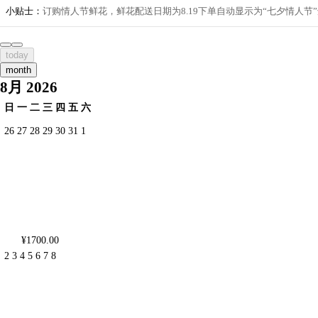
小贴士：
订购情人节鲜花，鲜花配送日期为8.19下单自动显示为“七夕情人
today
month
8月 2026
日
一
二
三
四
五
六
26
27
28
29
30
31
1
¥1700.00
2
3
4
5
6
7
8