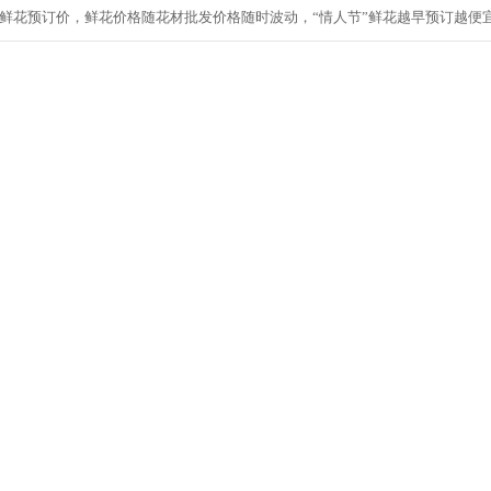
节”鲜花预订价，鲜花价格随花材批发价格随时波动，“情人节”鲜花越早预订越便