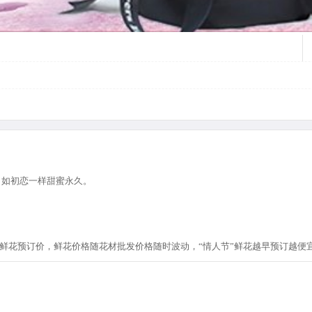
，如初恋一样甜蜜永久。
节”鲜花预订价，鲜花价格随花材批发价格随时波动，“情人节”鲜花越早预订越便