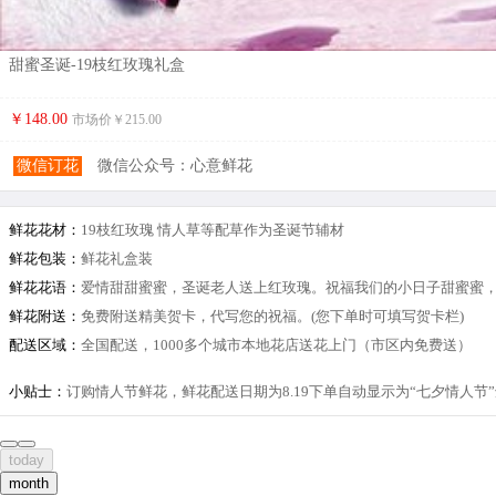
甜蜜圣诞-19枝红玫瑰礼盒
￥148.00
市场价￥
215.00
微信订花
微信公众号：心意鲜花
鲜花花材：
19枝红玫瑰 情人草等配草作为圣诞节辅材
鲜花包装：
鲜花礼盒装
鲜花花语：
爱情甜甜蜜蜜，圣诞老人送上红玫瑰。祝福我们的小日子甜蜜蜜
鲜花附送：
免费附送精美贺卡，代写您的祝福。(您下单时可填写贺卡栏)
配送区域：
全国配送，1000多个城市本地花店送花上门（市区内免费送）
小贴士：
订购情人节鲜花，鲜花配送日期为8.19下单自动显示为“七夕情人
today
month