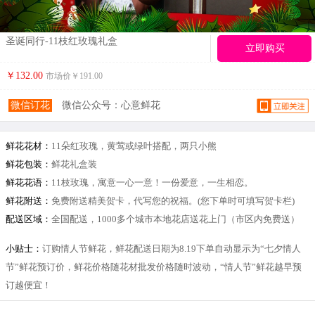
圣诞同行-11枝红玫瑰礼盒
立即购买
￥132.00
市场价￥
191.00
微信订花
微信公众号：心意鲜花
鲜花花材：
11朵红玫瑰，黄莺或绿叶搭配，两只小熊
鲜花包装：
鲜花礼盒装
鲜花花语：
11枝玫瑰，寓意一心一意！一份爱意，一生相恋。
鲜花附送：
免费附送精美贺卡，代写您的祝福。(您下单时可填写贺卡栏)
配送区域：
全国配送，1000多个城市本地花店送花上门（市区内免费送）
小贴士：
订购情人节鲜花，鲜花配送日期为8.19下单自动显示为“七夕情人
节”鲜花预订价，鲜花价格随花材批发价格随时波动，“情人节”鲜花越早预
订越便宜！