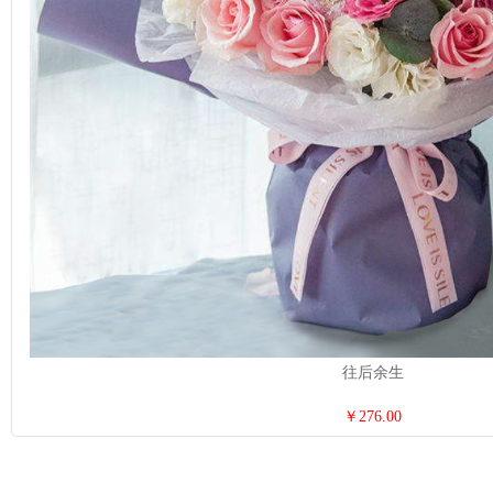
往后余生
￥276.00