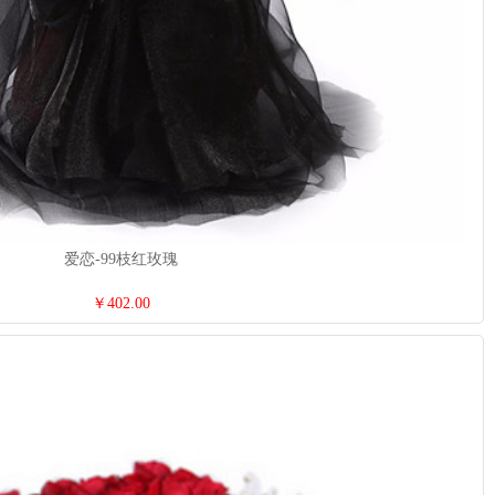
爱恋-99枝红玫瑰
￥402.00