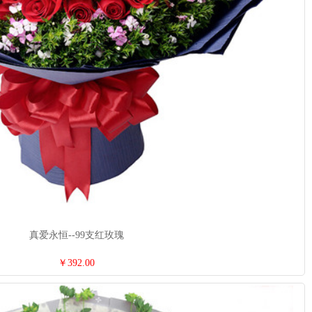
真爱永恒--99支红玫瑰
￥392.00